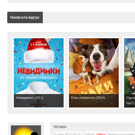
Написати відгук
Невидимки (2013)
Ёлки лохматые (2014)
Однок
НаCLI
TATIANA
31 мая 2015 06:47
Сейчас:
Offline
Написал отзывов: