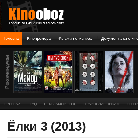
|
|
|
Головна
Кінопремєра
Фільми по жанрах
Документальне кін
ПРО САЙТ
FAQ
СТІЛ ЗАМОВЛЕНЬ
ПРАВОВЛАСНИКАМ
КОНТ
Ёлки 3 (2013)