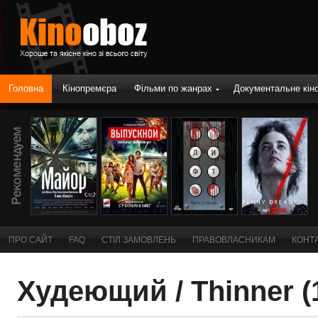
|
|
|
Головна
Кінопремєра
Фільми по жанрах
Документальне кін
ПРО САЙТ
FAQ
СТІЛ ЗАМОВЛЕНЬ
ПРАВОВЛАСНИКАМ
КОНТ
Худеющий / Thinner (