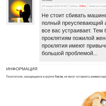
TATIANA
26 января 2015 04:06
Сейчас:
Offline
Написал отзыв
Не стоит сбивать машин
полный преуспевающий ад
все вас устраивает. Тем
проклятиям пожилой жен
проклятия имеют привычк
большой проблемой...
ИНФОРМАЦИЯ
Посетители, находящиеся в группе
Гости
, не могут оставлять комментар