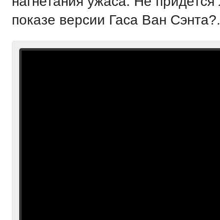
нагнетания ужаса. Не придется 
показе версии Гаса Ван Сэнта?.