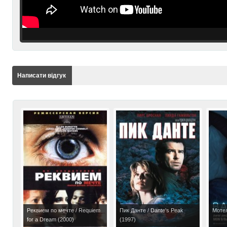
Написати відгук
Реквием по мечте / Requiem
Пик Данте / Dante's Peak
Мотел
for a Dream (2000)
(1997)