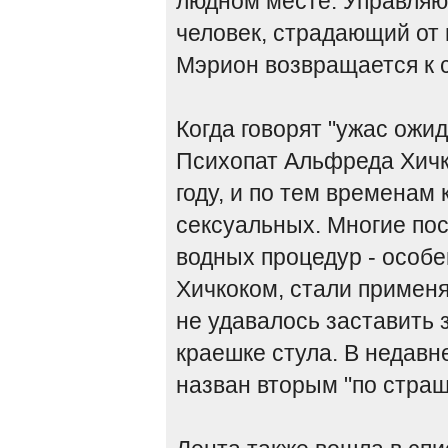
людном месте. Управляю
человек, страдающий от 
Мэрион возвращается к с
Когда говорят "ужас ожид
Психопат Альфреда Хичк
году, и по тем временам
сексуальных. Многие по
водных процедур - особ
Хичкоком, стали примен
не удавалось заставить 
краешке стула. В недав
назван вторым "по стра