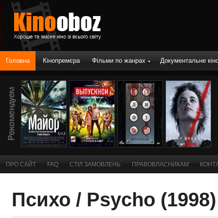
|
|
|
Головна
Кінопремєра
Фільми по жанрах
Документальне кін
ПРО САЙТ
FAQ
СТІЛ ЗАМОВЛЕНЬ
ПРАВОВЛАСНИКАМ
КОНТ
Психо / Psycho (1998)